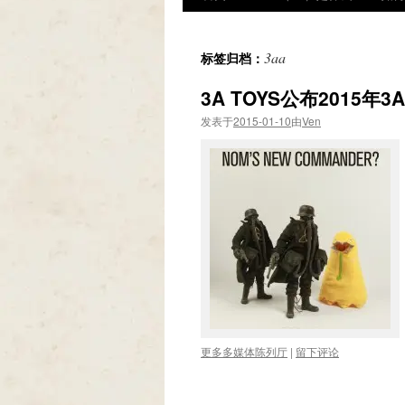
3aa
标签归档：
3A TOYS公布2015年
发表于
2015-01-10
由
Ven
更多多媒体陈列厅
|
留下评论