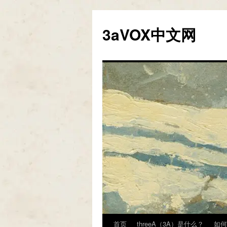
跳
至
3aVOX中文网
正
文
首页
threeA（3A）是什么？
如何