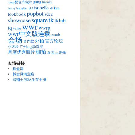
finger gang
harold
emgy配色
isobelle
kim
heavy bramble mk3
jdf
popbot
lookbook
sdcc
tk
square
showcase
tklub
wwr
tq
wwrp
valve
wwr中文版连载
zomb
会场
外拍
官方论坛
合作款
小方块
广州acg动漫展
棚拍
月度优秀照片
泰国
王剑锋
友情链接
拆盒网
拆盒网淘宝店
暗扣王的3A生存手册