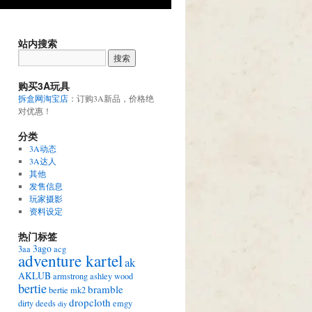
站内搜索
购买3A玩具
拆盒网淘宝店
：订购3A新品，价格绝
对优惠！
分类
3A动态
3A达人
其他
发售信息
玩家摄影
资料设定
热门标签
3ago
3aa
acg
adventure kartel
ak
AKLUB
armstrong
ashley wood
bertie
bramble
bertie mk2
dropcloth
dirty deeds
emgy
diy