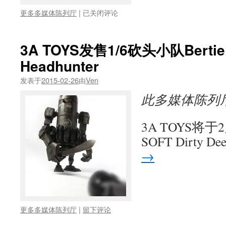
3A
更多多媒体陈列厅
|
已关闭评论
TOYS
1/6
DIRTY
3A TOYS发售1/6砍头小队Bert
DEEDS
Headhunter
BERTIE
MK2
发表于
2015-02-26
由
Ven
#4
将
此多媒体陈列
于
2
月
3A TOYS将
2
SOFT Dirty De
日
→
开
订
更多多媒体陈列厅
|
留下评论