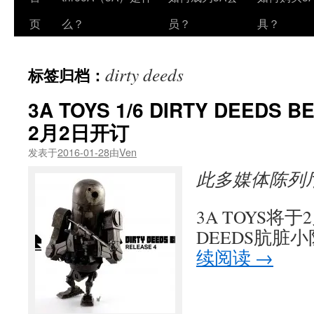
页
么？
员？
具？
dirty deeds
标签归档：
3A TOYS 1/6 DIRTY DEEDS B
2月2日开订
发表于
2016-01-28
由
Ven
此多媒体陈列
3A TOYS将于2
DEEDS肮脏
续阅读
→