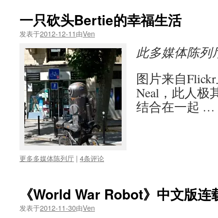
一只砍头Bertie的幸福生活
发表于
2012-12-11
由
Ven
此多媒体陈列
图片来自Flic
Neal，此人
结合在一起 …
更多多媒体陈列厅
|
4条评论
《World War Robot》中文版
发表于
2012-11-30
由
Ven