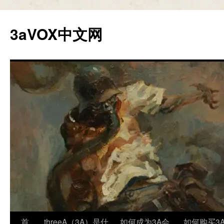
跳
至
3aVOX中文网
正
文
首
threeA（3A）是什
如何成为3A会
如何购买3