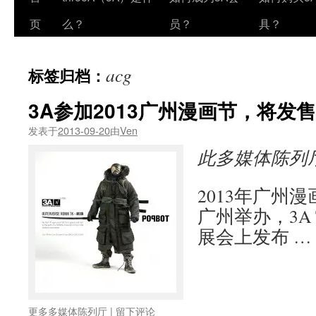
页
么？
员？
具？
acg
标签归档：
3A参加2013广州漫画节，将发
发表于
2013-09-20
由
Ven
此多媒体陈列
2013年广州
广州举办，3A
展会上发布 …
更多多媒体陈列厅
|
留下评论