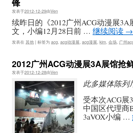
锋
发表于
2012-12-29
由
Ven
续昨日的《2012广州ACG动漫展3
文，小编12月28日前 …
继续阅读
→
发表在
其他
|
标签为
acg
,
acg动漫展
,
acg漫展
,
kim
,
会场
,
广州ac
2012广州ACG动漫展3A展馆抢
发表于
2012-12-28
由
Ven
此多媒体陈列
受本次ACG展
中国区代理商B
3aVOX小编 …