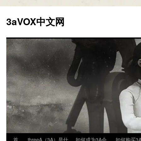
跳
至
3aVOX中文网
正
文
首
threeA（3A）是什
如何成为3A会
如何购买3