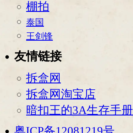
棚拍
泰国
王剑锋
友情链接
拆盒网
拆盒网淘宝店
暗扣王的3A生存手册
粤ICP备12081219号