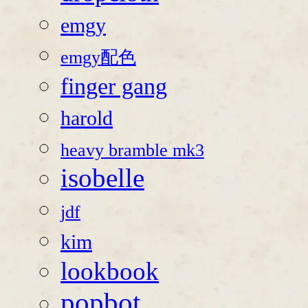
emgy
emgy配色
finger gang
harold
heavy bramble mk3
isobelle
jdf
kim
lookbook
popbot