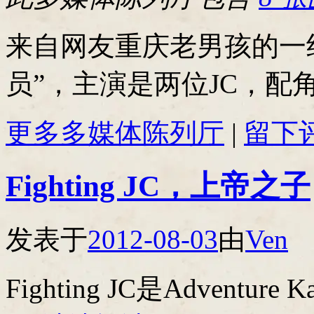
来自网友重庆老男孩的一组
员”，主演是两位JC，配
更多多媒体陈列厅
|
留下
Fighting JC，上帝之子
发表于
2012-08-03
由
Ven
Fighting JC是Advent