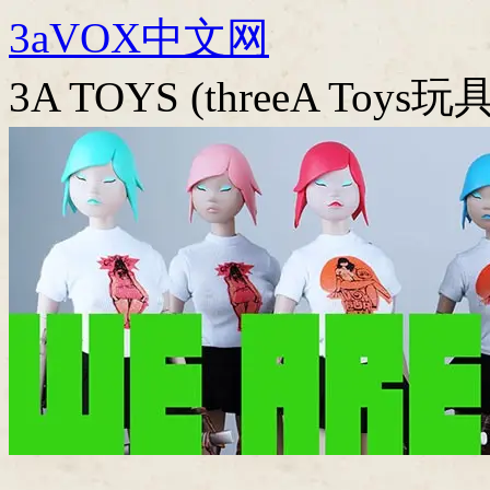
跳
3aVOX中文网
至
正
3A TOYS (threeA To
文