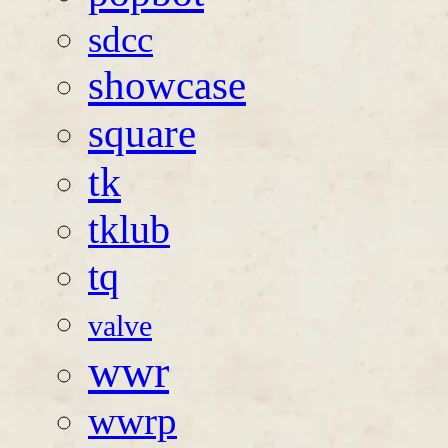
sdcc
showcase
square
tk
tklub
tq
valve
wwr
wwrp