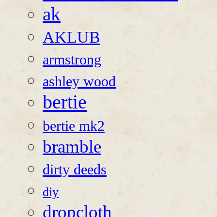
ak
AKLUB
armstrong
ashley wood
bertie
bertie mk2
bramble
dirty deeds
diy
dropcloth