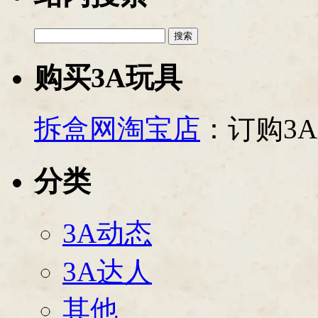
搜
索：
购买3A玩具
拆盒网淘宝店
：订购3
分类
3A动态
3A达人
其他