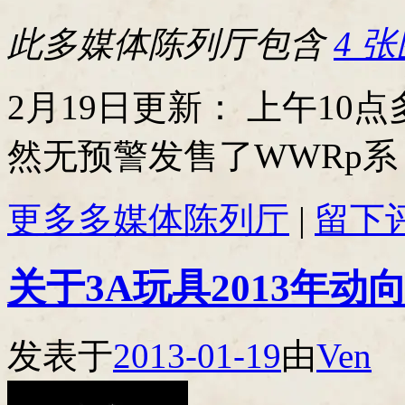
此多媒体陈列厅包含
4 
2月19日更新： 上午10
然无预警发售了WWRp系
更多多媒体陈列厅
|
留下
关于3A玩具2013年动
发表于
2013-01-19
由
Ven