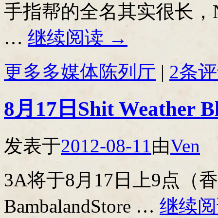
手指帮的全名其实很长，Nefario
…
继续阅读
→
更多多媒体陈列厅
|
2条
8月17日Shit Weather 
发表于
2012-08-11
由
Ven
3A将于8月17日上9点（
BambalandStore …
继续