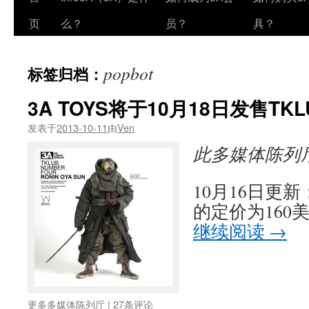
页
么？
员？
具？
popbot
标签归档：
3A TOYS将于10月18日发售TKL
发表于
2013-10-11
由
Ven
此多媒体陈列
10月16日更新： 
的定价为160美
继续阅读
→
更多多媒体陈列厅
|
27条评论