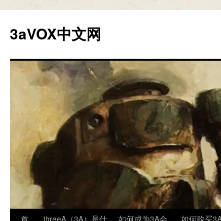
跳
至
3aVOX中文网
正
文
首
threeA（3A）是什
如何成为3A会
如何购买3