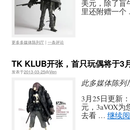
美元，除了盲
里还附赠一个
更多多媒体陈列厅
|
一条评论
TK KLUB开张，首只玩偶将于3
发表于
2013-03-25
由
Ven
此多媒体陈列
3月25日更新：
元，3aVOX
去看 …
继续