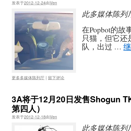
发表于
2012-12-24
由
Ven
此多媒体陈列
在Popbot的故
只猫，但它还
队，出过 …
更多多媒体陈列厅
|
留下评论
3A将于12月20日发售Shogun 
第四人）
发表于
2012-12-18
由
Ven
此多媒体陈列