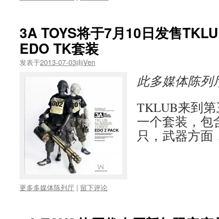
3A TOYS将于7月10日发售TK
EDO TK套装
发表于
2013-07-03
由
Ven
此多媒体陈列
TKLUB来到
一个套装，包
只，武器方面
更多多媒体陈列厅
|
留下评论