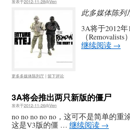
发表于
2012-11-28
由
Ven
此多媒体陈列
3A将于2012
（Removali
继续阅读
→
更多多媒体陈列厅
|
留下评论
3A将会推出两只新版的僵尸
发表于
2012-11-26
由
Ven
no no no no no，这可不是简单
这是V3版的僵 …
继续阅读
→