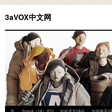
跳
至
3aVOX中文网
正
文
首
threeA（3A）是什
如何成为3A会
如何购买3