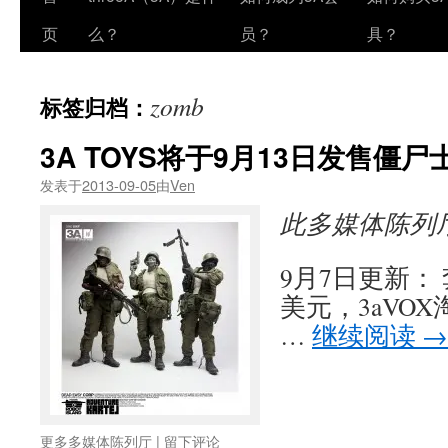
页
么？
员？
具？
zomb
标签归档：
3A TOYS将于9月13日发售僵
发表于
2013-09-05
由
Ven
此多媒体陈列
9月7日更新：
美元，3aVOX淘
…
继续阅读
→
更多多媒体陈列厅
|
留下评论