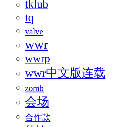
tklub
tq
valve
wwr
wwrp
wwr中文版连载
zomb
会场
合作款