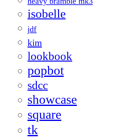
heavy bramble mk3
isobelle
jdf
kim
lookbook
popbot
sdcc
showcase
square
tk