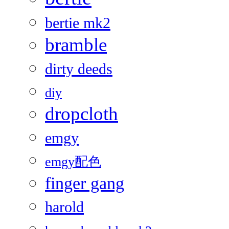
bertie mk2
bramble
dirty deeds
diy
dropcloth
emgy
emgy配色
finger gang
harold