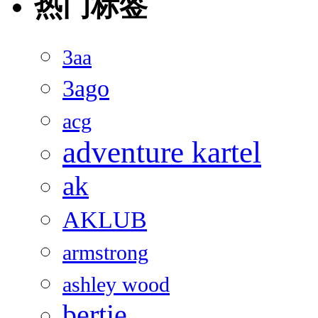
热门标签
3aa
3ago
acg
adventure kartel
ak
AKLUB
armstrong
ashley wood
bertie