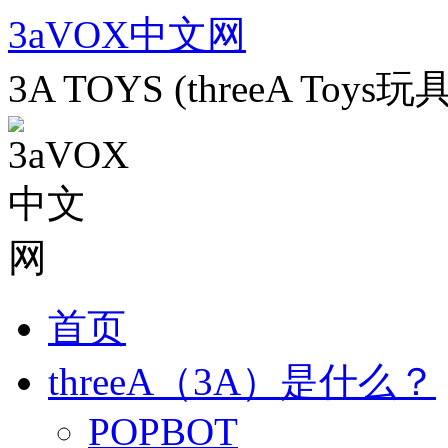
跳
3aVOX中文网
至
正
3A TOYS (threeA To
文
首页
threeA（3A）是什么？
POPBOT