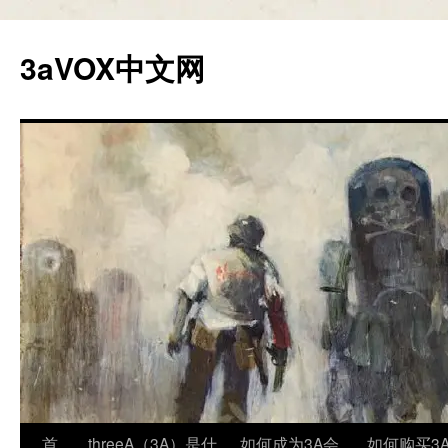
跳
至
3aVOX中文网
正
文
首
threeA（3A）是什
如何成为3A会
如何购买3