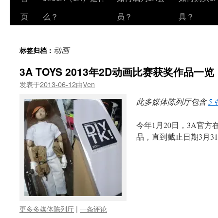
页
么？
员？
具？
动画
标签归档：
3A TOYS 2013年2D动画比赛获奖作品一览
发表于
2013-06-12
由
Ven
此多媒体陈列厅包含
5
今年1月20日，3A官方
品，直到截止日期3月31
更多多媒体陈列厅
|
一条评论