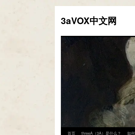
跳
至
3aVOX中文网
正
文
首页
threeA（3A）是什么？
如何