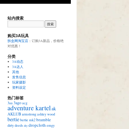
站内搜索
购买3A玩具
拆盒网淘宝店
：订购3A新品，价格绝
对优惠！
分类
3A动态
3A达人
其他
发售信息
玩家摄影
资料设定
热门标签
3ago
3aa
acg
adventure kartel
ak
AKLUB
armstrong
ashley wood
bertie
bramble
bertie mk2
dropcloth
dirty deeds
emgy
diy