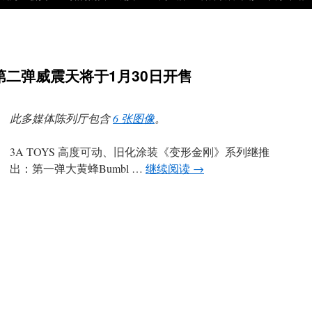
》第二弹威震天将于1月30日开售
此多媒体陈列厅包含
6 张图像
。
3A TOYS 高度可动、旧化涂装《变形金刚》系列继推
出：第一弹大黄蜂Bumbl …
继续阅读
→