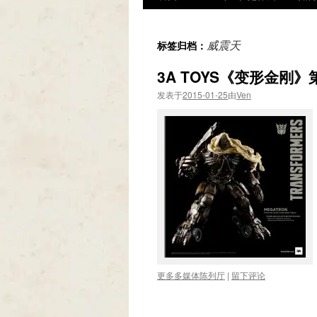
威震天
标签归档：
3A TOYS《变形金刚
发表于
2015-01-25
由
Ven
更多多媒体陈列厅
|
留下评论