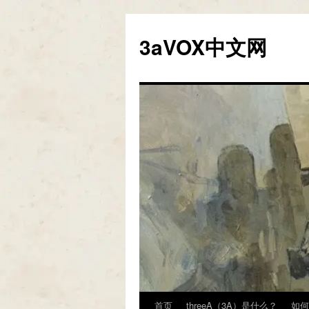
跳
至
3aVOX中文网
正
文
首页
threeA（3A）是什么？
如何