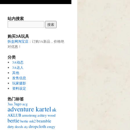
站内搜索
购买3A玩具
拆盒网淘宝店
：订购3A新品，价格绝
对优惠！
分类
3A动态
3A达人
其他
发售信息
玩家摄影
资料设定
热门标签
3ago
3aa
acg
adventure kartel
ak
AKLUB
armstrong
ashley wood
bertie
bramble
bertie mk2
dropcloth
dirty deeds
emgy
diy