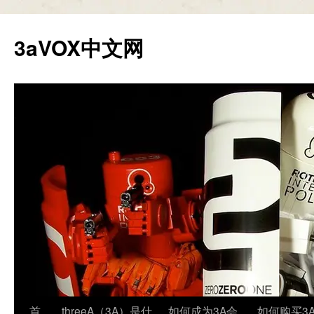
跳
至
3aVOX中文网
正
文
首
threeA（3A）是什
如何成为3A会
如何购买3