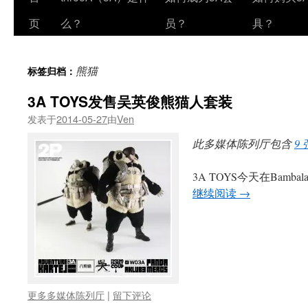
页
么？
员？
具？
熊猫
标签归档：
3A TOYS发售吴英俊熊猫人套装
发表于
2014-05-27
由
Ven
此多媒体陈列厅包含
9
3A TOYS今天在Bambala
继续阅读
→
更多多媒体陈列厅
|
留下评论