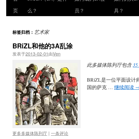
页
么？
员？
具？
艺术家
标签归档：
BRiZL和他的3A乱涂
发表于
2013-02-01
由
Ven
此多媒体陈列厅包含
3
BRiZL是一位平面设计师，真
国的萨克 …
继续阅读
更多多媒体陈列厅
|
一条评论