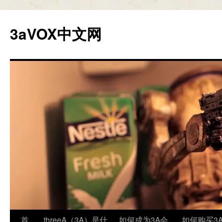
跳
至
3aVOX中文网
正
文
首
threeA（3A）是什
如何成为3A会
如何购买3