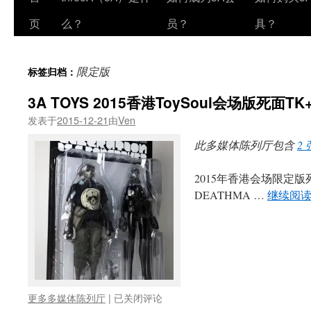
页
么？
员？
具？
限定版
标签归档：
3A TOYS 2015香港ToySoul会场版死面T
发表于
2015-12-21
由
Ven
此多媒体陈列厅包含
2
2015年香港会场限定版死
DEATHMA …
继续阅
3A
更多多媒体陈列厅
|
已关闭评论
TOYS