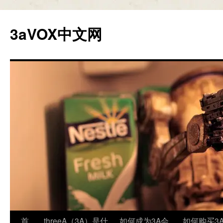
跳
至
3aVOX中文网
正
文
首
threeA（3A）是什
如何成为3A会
如何购买3