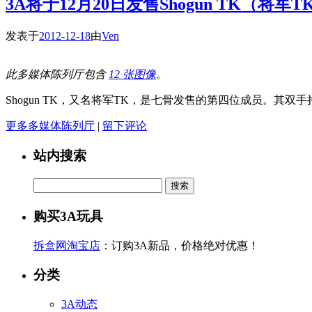
3A将于12月20日发售Shogun TK（将
发表于
2012-12-18
由
Ven
此多媒体陈列厅包含
12 张图像
。
Shogun TK，又名将军TK，是七骨发售的第四位成员。其双
更多多媒体陈列厅
|
留下评论
站内搜索
搜
索：
购买3A玩具
拆盒网淘宝店
：订购3A新品，价格绝对优惠！
分类
3A动态