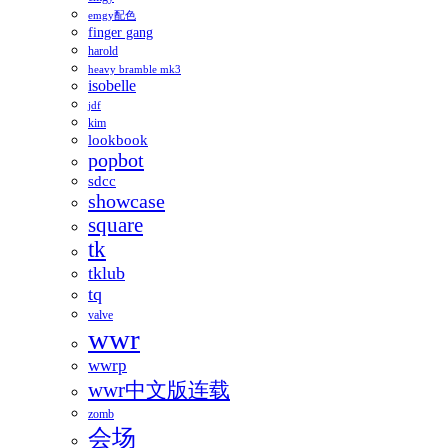
emgy配色
finger gang
harold
heavy bramble mk3
isobelle
jdf
kim
lookbook
popbot
sdcc
showcase
square
tk
tklub
tq
valve
wwr
wwrp
wwr中文版连载
zomb
会场