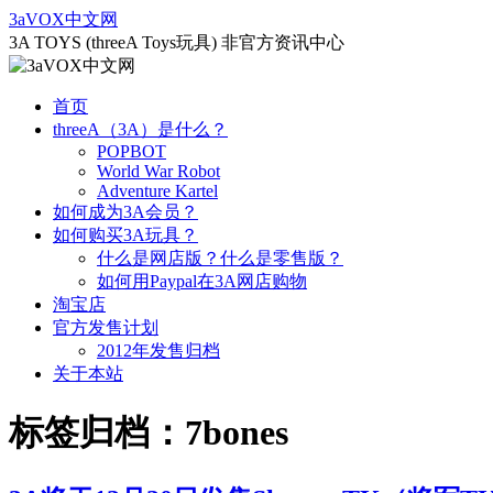
跳
3aVOX中文网
至
3A TOYS (threeA Toys玩具) 非官方资讯中心
正
文
首页
threeA（3A）是什么？
POPBOT
World War Robot
Adventure Kartel
如何成为3A会员？
如何购买3A玩具？
什么是网店版？什么是零售版？
如何用Paypal在3A网店购物
淘宝店
官方发售计划
2012年发售归档
关于本站
标签归档：
7bones