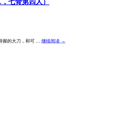
军TK，七骨第四人）
手持握的大刀，和可 …
继续阅读
→