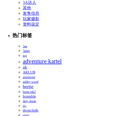
3A达人
其他
发售信息
玩家摄影
资料设定
热门标签
3aa
3ago
acg
adventure kartel
ak
AKLUB
armstrong
ashley wood
bertie
bertie mk2
bramble
dirty deeds
diy
dropcloth
emgy