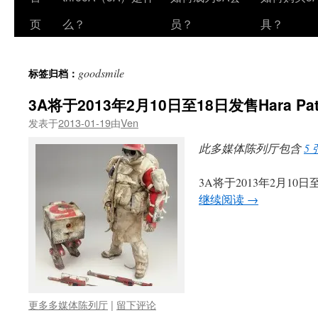
页
么？
员？
具？
goodsmile
标签归档：
3A将于2013年2月10日至18日发售Hara Pa
发表于
2013-01-19
由
Ven
此多媒体陈列厅包含
5
3A将于2013年2月10日至2月1
继续阅读
→
更多多媒体陈列厅
|
留下评论