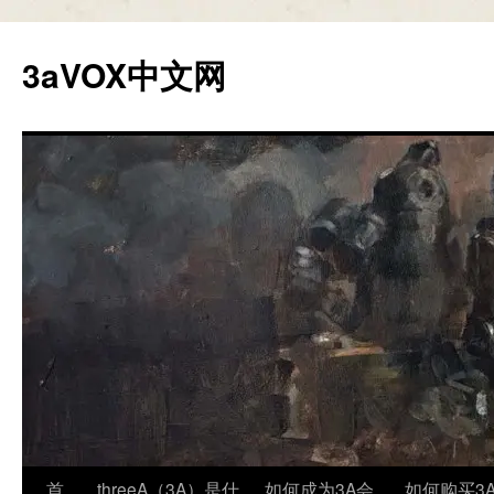
跳
至
3aVOX中文网
正
文
首
threeA（3A）是什
如何成为3A会
如何购买3