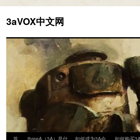
跳
至
3aVOX中文网
正
文
首
threeA（3A）是什
如何成为3A会
如何购买3