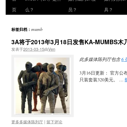
页
么？
员？
具？
mumb
标签归档：
3A将于2013年3月18日发售KA-MUMBS木
发表于
2013-03-15
由
Ven
此多媒体陈列厅包含
6
3月16日更新： 官方公
只装套装320美元。 …
更多多媒体陈列厅
|
留下评论