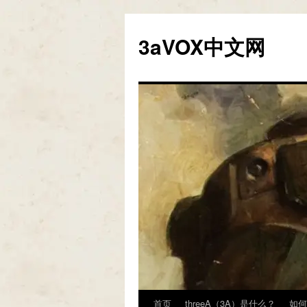
跳
至
3aVOX中文网
正
文
首页
threeA（3A）是什么？
如何