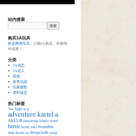
站内搜索
购买3A玩具
拆盒网淘宝店
：订购3A新品，价格绝
对优惠！
分类
3A动态
3A达人
其他
发售信息
玩家摄影
资料设定
热门标签
3ago
3aa
acg
adventure kartel
ak
AKLUB
armstrong
ashley wood
bertie
bramble
bertie mk2
dropcloth
dirty deeds
emgy
diy