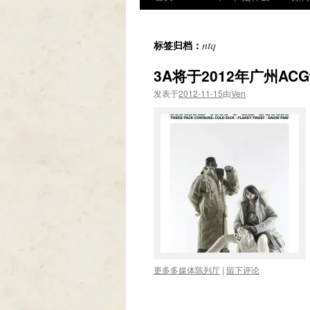
ntq
标签归档：
3A将于2012年广州A
发表于
2012-11-15
由
Ven
更多多媒体陈列厅
|
留下评论