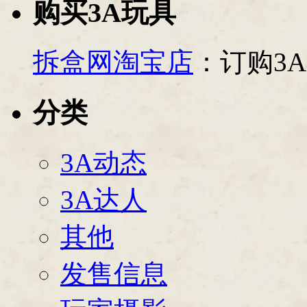
购买3A玩具
拆盒网淘宝店
：订购3
分类
3A动态
3A达人
其他
发售信息