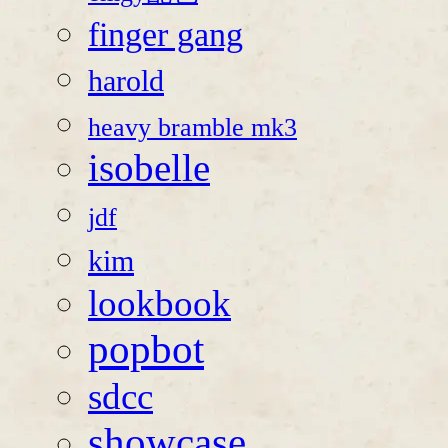
finger gang
harold
heavy bramble mk3
isobelle
jdf
kim
lookbook
popbot
sdcc
showcase