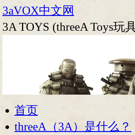
跳
3aVOX中文网
至
正
3A TOYS (threeA To
文
首页
threeA（3A）是什么？