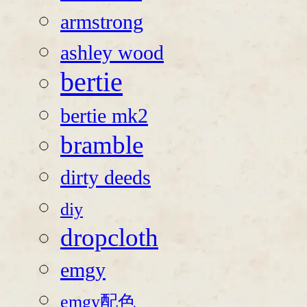
armstrong
ashley wood
bertie
bertie mk2
bramble
dirty deeds
diy
dropcloth
emgy
emgy配色