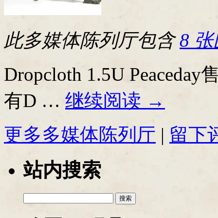
此多媒体陈列厅包含
8 
Dropcloth 1.5U Pe
有D …
继续阅读
→
更多多媒体陈列厅
|
留下
站内搜索
搜
索：