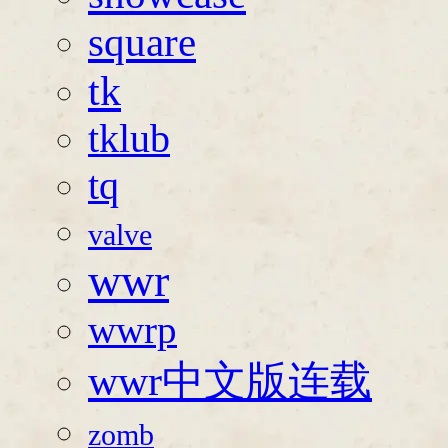
square
tk
tklub
tq
valve
wwr
wwrp
wwr中文版连载
zomb