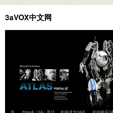
跳
至
3aVOX中文网
正
文
首
threeA（3A）是什
如何成为3A会
如何购买3