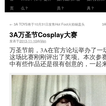
页
么？
员？
具？
←
3A TOYS将于10月31日发售Hot Foot火焰锅盖头
3
3A万圣节Cosplay大赛
发表于
2013-11-10
由
Ven
万圣节前，3A在官方论坛举办了一场C
这场比赛刚刚评出了奖项。本次参
中有些作品还是很有创意的，一起