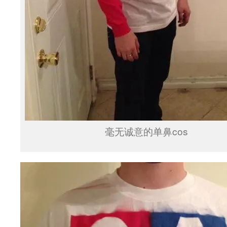
毫无诚意的单鼻cos