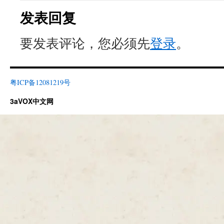
Ka-mumb！
此条目发表在
3A动态
分类目录，贴了
cosplay
,
比赛
标签。将
固定
←
3A TOYS将于10月31日发售Hot Foot火焰锅盖头
3
发表回复
要发表评论，您必须先
登录
。
粤ICP备12081219号
3aVOX中文网