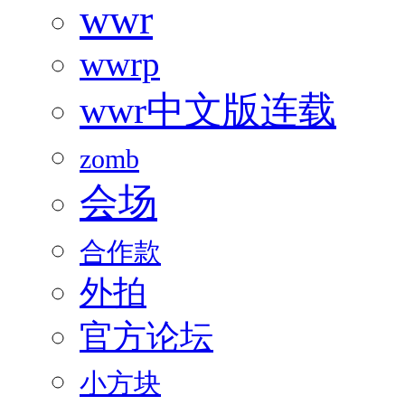
wwr
wwrp
wwr中文版连载
zomb
会场
合作款
外拍
官方论坛
小方块