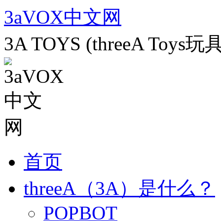
跳
3aVOX中文网
至
正
3A TOYS (threeA To
文
首页
threeA（3A）是什么？
POPBOT