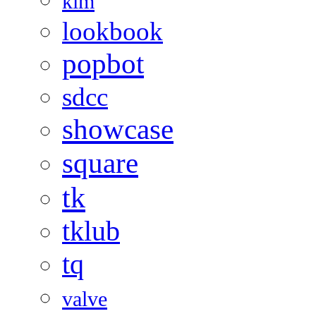
kim
lookbook
popbot
sdcc
showcase
square
tk
tklub
tq
valve