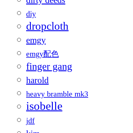
dirty deeds
diy
dropcloth
emgy
emgy配色
finger gang
harold
heavy bramble mk3
isobelle
jdf