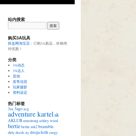
站内搜索
购买3A玩具
拆盒网淘宝店
：订购3A新品，价格绝
对优惠！
分类
3A动态
3A达人
其他
发售信息
玩家摄影
资料设定
热门标签
3ago
3aa
acg
adventure kartel
ak
AKLUB
armstrong
ashley wood
bertie
bramble
bertie mk2
dropcloth
dirty deeds
emgy
diy