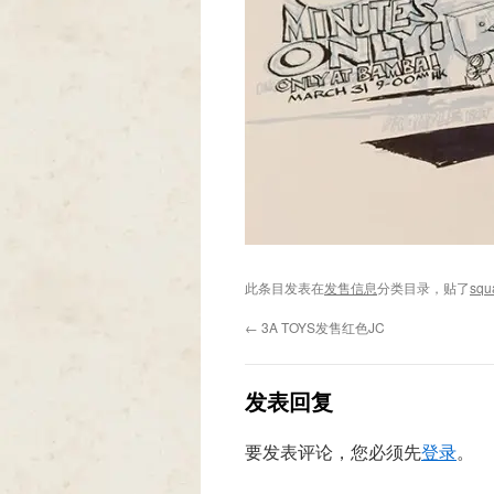
此条目发表在
发售信息
分类目录，贴了
squ
←
3A TOYS发售红色JC
发表回复
要发表评论，您必须先
登录
。