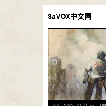
跳
至
3aVOX中文网
正
文
首页
threeA（3A）是什么？
如何