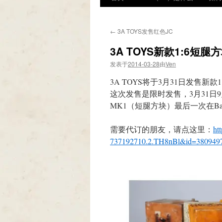
←
3A TOYS发售红色JC
3A TOYS新款1:6短
发表于
2014-03-28
由
Ven
3A TOYS将于3月31日发售新
这次发售是限时发售，3月31日9点开
MK1（短腿方块）最后一次在Bam
需要代订的朋友，请点这里：
ht
737192710.2.TH8nBl&id=380949