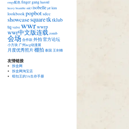
finger gang
harold
emgy配色
isobelle
kim
heavy bramble mk3
jdf
popbot
lookbook
sdcc
tk
square
showcase
tklub
wwr
tq
wwrp
valve
wwr中文版连载
zomb
会场
外拍
官方论坛
合作款
小方块
广州acg动漫展
棚拍
月度优秀照片
泰国
王剑锋
友情链接
拆盒网
拆盒网淘宝店
暗扣王的3A生存手册