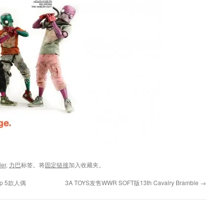
ler
,
力巴
标签。将
固定链接
加入收藏夹。
oup 5款人偶
3A TOYS发售WWR SOFT版13th Cavalry Bramble
→