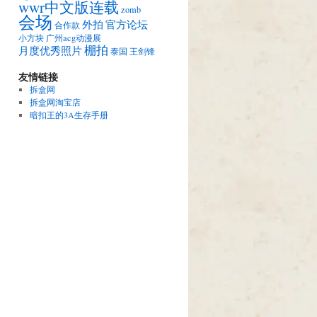
wwr中文版连载
zomb
会场
外拍
官方论坛
合作款
小方块
广州acg动漫展
棚拍
月度优秀照片
泰国
王剑锋
友情链接
拆盒网
拆盒网淘宝店
暗扣王的3A生存手册