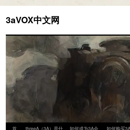
跳
至
3aVOX中文网
正
文
首
threeA（3A）是什
如何成为3A会
如何购买3