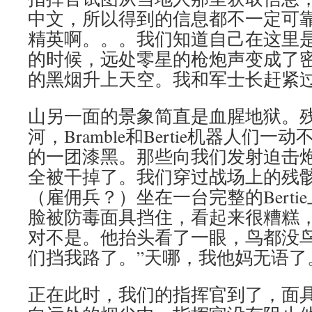
中文，所以得到的信息都不一定可
精英啊。。。我们知道自己在这里
的时候，远处零星的枪炮声变成了
的黑烟升上天空。我和军士长赶紧
山另一面的景象简直是血腥地狱。
河，Bramble和Bertie机器人们
的一团漆黑。那些向我们发射迫击炮
全被干掉了。我们穿过战场上的残
（雇佣兵？）坐在一台完整的Bert
脸被防毒面具挡住，看起来很糟糕
对不是。他抬头看了一眼，鸟都没鸟
们挡我路了。”天哪，我他妈无语了
正在此时，我们的指挥官到了，面