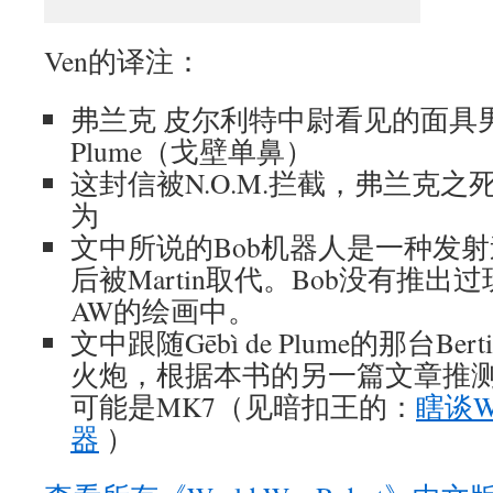
Ven的译注：
弗兰克 皮尔利特中尉看见的面具男就是
Plume（戈壁单鼻）
这封信被N.O.M.拦截，弗兰克之死
为
文中所说的Bob机器人是一种发
后被Martin取代。Bob没有推
AW的绘画中。
文中跟随Gēbì de Plume的那台B
火炮，根据本书的另一篇文章推测，这
可能是MK7（见暗扣王的：
瞎谈
器
）