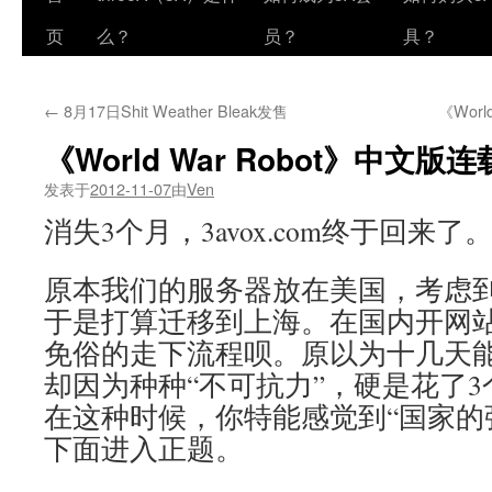
页
么？
员？
具？
←
8月17日Shit Weather Bleak发售
《Wor
《World War Robot》中文版
发表于
2012-11-07
由
Ven
消失3个月，3avox.com终于回来了
原本我们的服务器放在美国，考虑
于是打算迁移到上海。在国内开网
免俗的走下流程呗。原以为十几天
却因为种种“不可抗力”，硬是花了
在这种时候，你特能感觉到“国家的
下面进入正题。