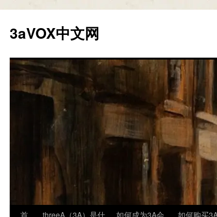
跳
至
3aVOX中文网
正
文
首
threeA（3A）是什
如何成为3A会
如何购买3