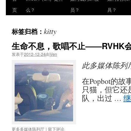
页
么？
员？
具？
kitty
标签归档：
生命不息，歌唱不止——RVHK会场
发表于
2012-12-24
由
Ven
此多媒体陈列
在Popbot的故
只猫，但它还
队，出过 …
更多多媒体陈列厅
|
留下评论