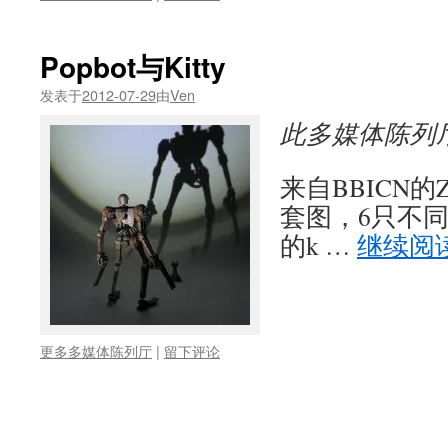
Popbot与Kitty
发表于
2012-07-29
由
Ven
此多媒体陈列
来自BBICN的
套图，6只不同的
的k …
继续阅
更多多媒体陈列厅
|
留下评论