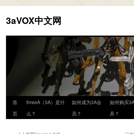
跳
至
3aVOX中文网
正
文
首
threeA（3A）是什
如何成为3A会
如何购买3
页
么？
员？
具？
←
人人都爱Square小方块
日本W