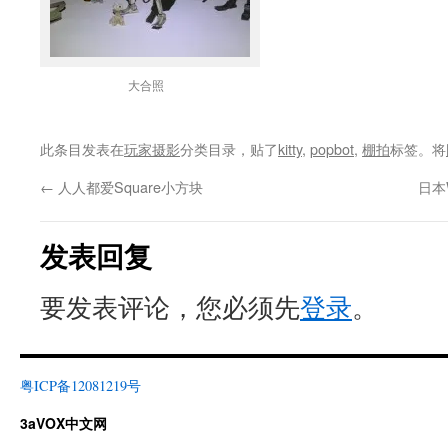
大合照
此条目发表在
玩家摄影
分类目录，贴了
kitty
,
popbot
,
棚拍
标签。将
←
人人都爱Square小方块
日本W
发表回复
要发表评论，您必须先
登录
。
粤ICP备12081219号
3aVOX中文网