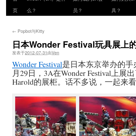
页
么？
员？
具？
←
Popbot与Kitty
日本Wonder Festival玩具展上的
发表于
2012-07-31
由
Ven
Wonder Festival
是日本东京举办的手
月29日，3A在Wonder Festiva
Harold的展柜。话不多说，一起来