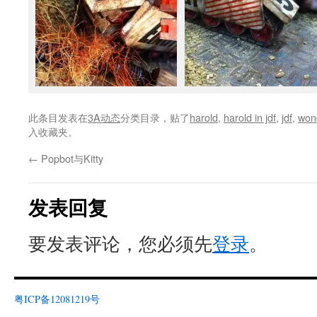
此条目发表在
3A动态
分类目录，贴了
harold
,
harold in jdf
,
jdf
,
wond
入收藏夹。
←
Popbot与Kitty
发表回复
要发表评论，您必须先
登录
。
粤ICP备12081219号