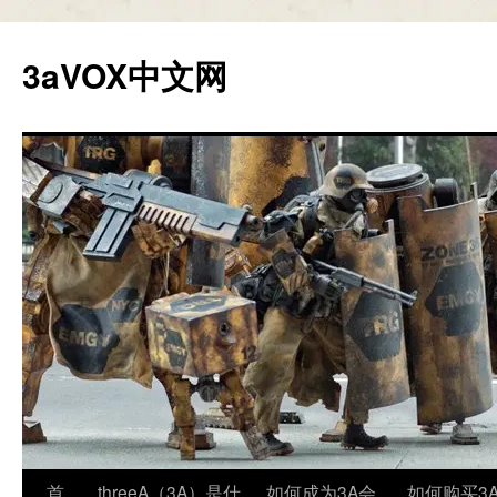
跳
至
3aVOX中文网
正
文
首
threeA（3A）是什
如何成为3A会
如何购买3