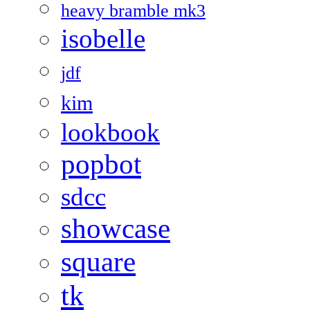
heavy bramble mk3
isobelle
jdf
kim
lookbook
popbot
sdcc
showcase
square
tk