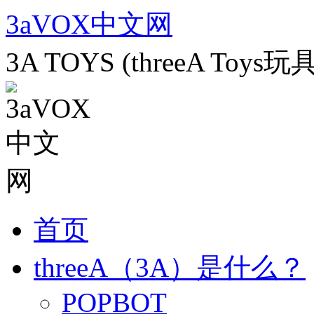
跳
3aVOX中文网
至
正
3A TOYS (threeA To
文
首页
threeA（3A）是什么？
POPBOT