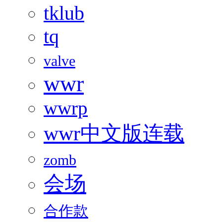
tklub
tq
valve
wwr
wwrp
wwr中文版连载
zomb
会场
合作款