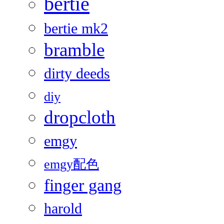
bertie
bertie mk2
bramble
dirty deeds
diy
dropcloth
emgy
emgy配色
finger gang
harold