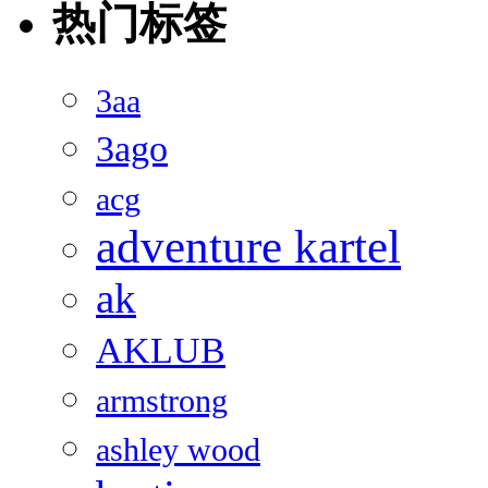
热门标签
3aa
3ago
acg
adventure kartel
ak
AKLUB
armstrong
ashley wood